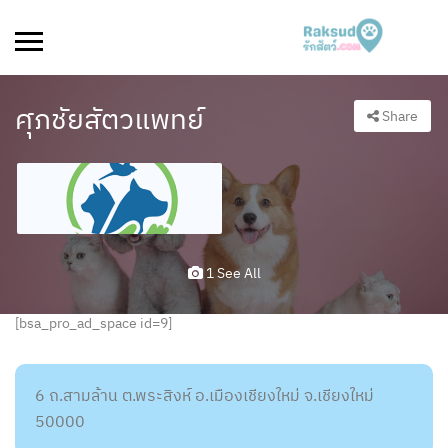
ศุภชัยสัตวแพทย์
Share
1 See All
[bsa_pro_ad_space id=9]
6 ถ.สามล้าน ต.พระสิงห์ อ.เมืองเชียงใหม่ จ.เชียงใหม่
50000