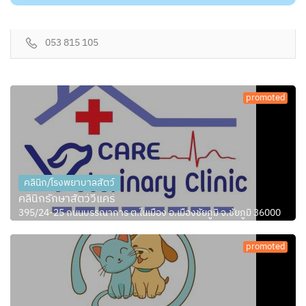
053 815 105
promoted
คลินิก/โรงพยาบาลสัตว์
คลินิกรักษาสัตว์วีแคร์
395/24-25 ถนนบรรณาการ ต.ในเมือง อ.เมืองชัยภูมิ จ.ชัยภูมิ 36000
promoted