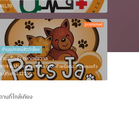
40170
promoted
ร้านอุปกรณ์สัตว์เลี้ยง
ร้านเพ็ทจ้า ตลาดชัชวาล
99/9 หมู่บ้าน ตลาดชัชวาล ต.บึงคำพร้อย อ.ลาดหลุมแก้ว
จ.ปทุมธานี 12150
ถานที่ใกล้เคียง