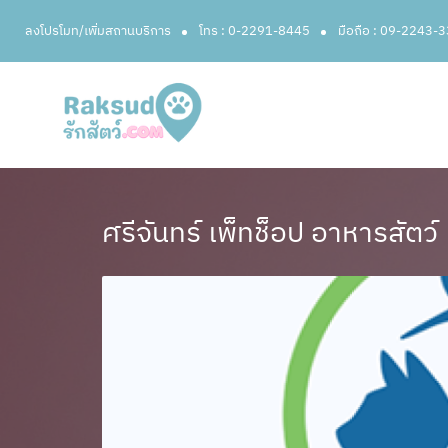
ลงโปรโมท/เพิ่มสถานบริการ
โทร : 0-2291-8445
มือถือ : 09-2243-
ศรีจันทร์ เพ็ทช็อป อาหารสัตว์