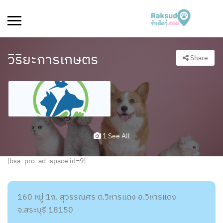
วิริยะการเกษตร
Share
1 See All
[bsa_pro_ad_space id=9]
160 หมู่ 1ถ. สุวรรณศร ต.วิหารแดง อ.วิหารแดง
จ.สระบุรี 18150