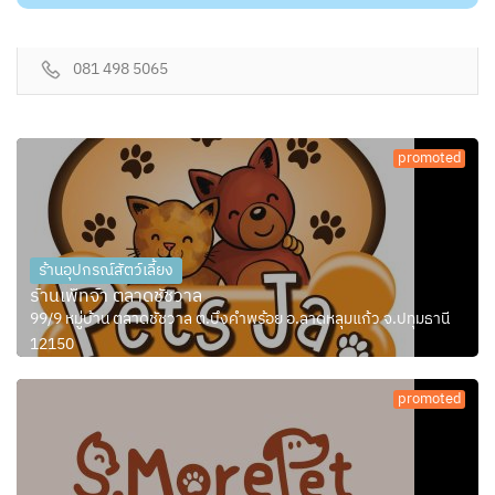
081 498 5065
promoted
ร้านอุปกรณ์สัตว์เลี้ยง
ร้านเพ็ทจ้า ตลาดชัชวาล
99/9 หมู่บ้าน ตลาดชัชวาล ต.บึงคำพร้อย อ.ลาดหลุมแก้ว จ.ปทุมธานี
12150
promoted