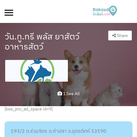
วัน.ทู.ทรี พลัส ยาสัตว์
Share
อาหารสัตว์
1 See All
[bsa_pro_ad_space id=9]
193/2 ต.ร่วมจิตร อ.ท่าปลา จ.อุตรดิตถ์ 53190