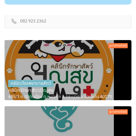
082 923 2362
promoted
คลินิก/โรงพยาบาลสัตว์
คลินิกรักษาสัตว์ปัณสุข
685/3 ถ.นิมิตรเมือง ต.หนองโก อ.กระนวน จ.ขอนแก่น 40170
promoted