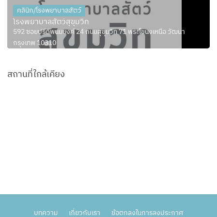
คลินิก/โรงพยาบาลสัตว์
โรงพยาบาลสัตว์สุขุมวิท
592 ซอยปรีดีพนมยงค์ 24 ถนนสุขุมวิท 71 พระโขนงเหนือ วัฒนา
กรุงเทพ 10310
สถานที่ใกล้เคียง
บทความ
เกี่ยวกับเรา
ข้อตกลงในการลงประกาศ