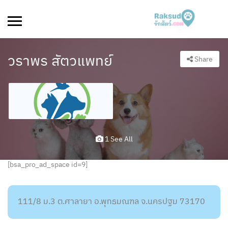
วราพร สัตวแพทย์
Share
1 See All
[bsa_pro_ad_space id=9]
111/8 ม.3 ต.ศาลายา อ.พุทธมณฑล จ.นครปฐม 73170