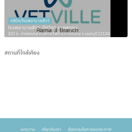
คลินิก/โรงพยาบาลสัตว์
โรงพยาบาลสัตว์ เว็ทวิลล์ ราชพฤกษ์
222 ถ. ราชพฤกษ์ ต.มหาสวัสดิ์ อ.บางกรวย จ.นนทบุรี 11130
สถานที่ใกล้เคียง
บทความ
เกี่ยวกับเรา
ข้อตกลงในการลงประกาศ