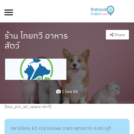
ร้าน ไทยทวี อาหาร
Share
สัตว์
1 See All
[bsa_pro_ad_space id=9]
ตลาดนิคม 61 ต.ธารเกษม อ.พระพุทธบาท จ.สระบุรี