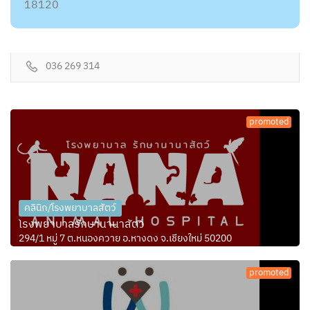
18120
036 269 314
promoted
คลินิก/โรงพยาบาลสัตว์
โรงพยาบาลรักษานานาสัตว์
294/1 หมู่ 7 ต.หนองควาย อ.หางดง จ.เชียงใหม่ 50200
promoted