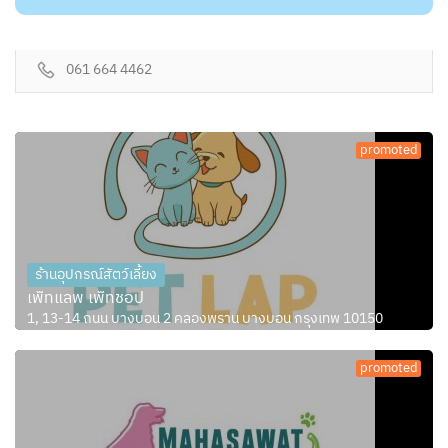
061 664 4462
promoted
ร้านอุปกรณ์สัตว์เลี้ยง
เพ็ทแลพ เพ็ทชอป
1, 13-14 ถนน บางบอน 2 คลองพราน บางบอน กรุงเทพ 10150
promoted