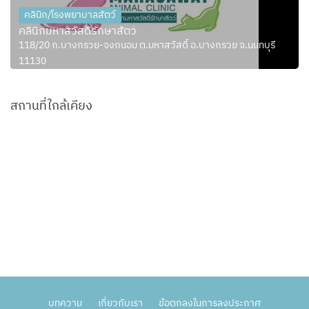
คลินิก/โรงพยาบาลสัตว์
คลินิกมหาสวัสดิ์รักษาสัตว์
118/20 ถ.บางกรวย-จงถนอม ต.มหาสวัสดิ์ อ.บางกรวย จ.นนทบุรี
11130
สถานที่ใกล้เคียง
บทความ
เกี่ยวกับเรา
ข้อตกลงในการลงประกาศ