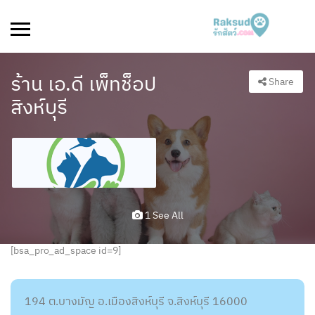
ร้าน เอ.ดี เพ็ทช็อป
Share
สิงห์บุรี
1 See All
[bsa_pro_ad_space id=9]
194 ต.บางมัญ อ.เมืองสิงห์บุรี จ.สิงห์บุรี 16000