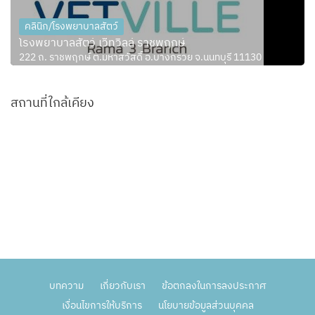
คลินิก/โรงพยาบาลสัตว์
โรงพยาบาลสัตว์ เว็ทวิลล์ ราชพฤกษ์
222 ถ. ราชพฤกษ์ ต.มหาสวัสดิ์ อ.บางกรวย จ.นนทบุรี 11130
สถานที่ใกล้เคียง
บทความ
เกี่ยวกับเรา
ข้อตกลงในการลงประกาศ
เงื่อนไขการให้บริการ
นโยบายข้อมูลส่วนบุคคล