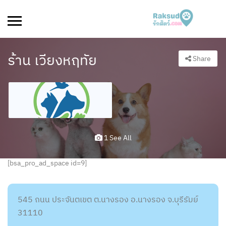
ร้าน เวียงหฤทัย
Share
1 See All
[bsa_pro_ad_space id=9]
545 ถนน ประจันตเขต ต.นางรอง อ.นางรอง จ.บุรีรัมย์
31110