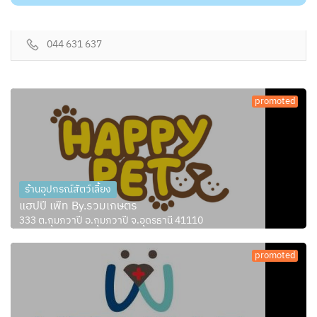
044 631 637
promoted
ร้านอุปกรณ์สัตว์เลี้ยง
แฮปปี้ เพ็ท By.รวมเกษตร
333 ต.กุมภวาปี อ.กุมภวาปี จ.อุดรธานี 41110
promoted