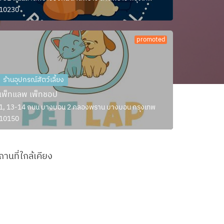
10230
promoted
ร้านอุปกรณ์สัตว์เลี้ยง
เพ็ทแลพ เพ็ทชอป
1, 13-14 ถนน บางบอน 2 คลองพราน บางบอน กรุงเทพ
10150
ถานที่ใกล้เคียง