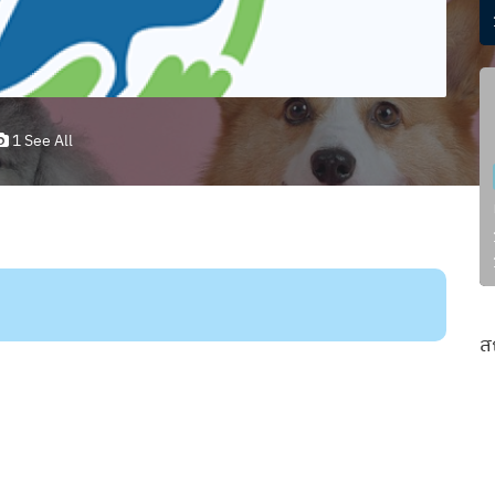
1 See All
ส