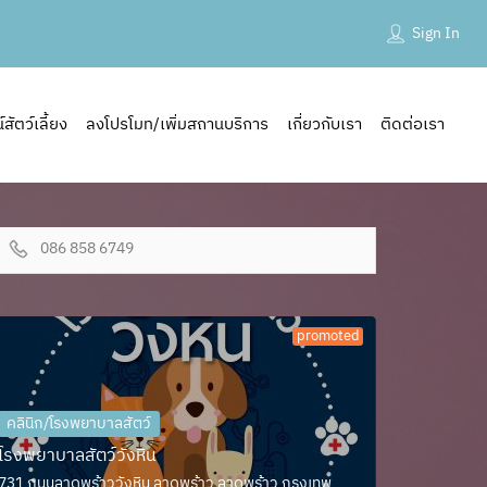
Sign In
ัตว์เลี้ยง
ลงโปรโมท/เพิ่มสถานบริการ
เกี่ยวกับเรา
ติดต่อเรา
086 858 6749
promoted
คลินิก/โรงพยาบาลสัตว์
โรงพยาบาลสัตว์วังหิน
731 ถนนลาดพร้าววังหิน ลาดพร้าว ลาดพร้าว กรุงเทพ