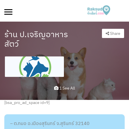
ร้าน ป.เจริญอาหาร
Share
สัตว์
1 See All
[bsa_pro_ad_space id=9]
– ต.ทมอ อ.เมืองสุรินทร์ จ.สุรินทร์ 32140