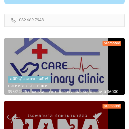
082 669 7948
promoted
คลินิก/โรงพยาบาลสัตว์
คลินิกรักษาสัตว์วีแคร์
395/24-25 ถนนบรรณาการ ต.ในเมือง อ.เมืองชัยภูมิ จ.ชัยภูมิ 36000
promoted