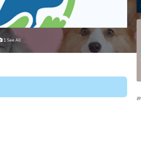
1 See All
ส