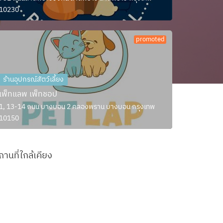
10230
promoted
ร้านอุปกรณ์สัตว์เลี้ยง
เพ็ทแลพ เพ็ทชอป
1, 13-14 ถนน บางบอน 2 คลองพราน บางบอน กรุงเทพ
10150
ถานที่ใกล้เคียง