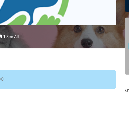
1 See All
00
ส