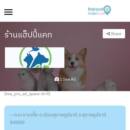
ร้านแฮ็ปปี้แคท
Share
1 See All
[bsa_pro_ad_space id=9]
– ต.มะขามเตี้ย อ.เมืองสุราษฎร์ธานี จ.สุราษฎร์ธานี
84000