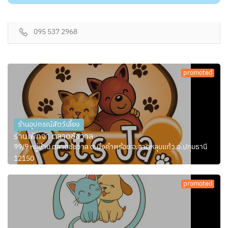
095 537 2968
promoted
ร้านอุปกรณ์สัตว์เลี้ยง
ร้านเพ็ทจ้า ตลาดชัชวาล
99/9 หมู่บ้าน ตลาดชัชวาล ต.บึงคำพร้อย อ.ลาดหลุมแก้ว จ.ปทุมธานี
12150
promoted