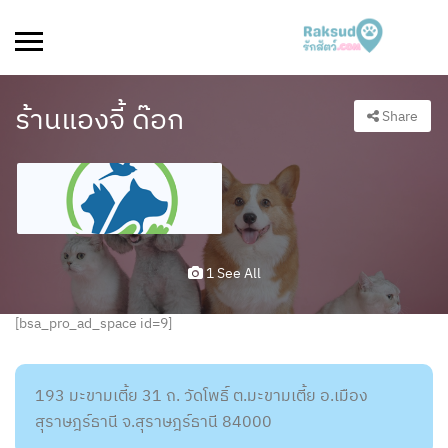
ร้านแองจี้ ด๊อก
Share
1 See All
[bsa_pro_ad_space id=9]
193 มะขามเตี้ย 31 ถ. วัดโพธิ์ ต.มะขามเตี้ย อ.เมือง
สุราษฎร์ธานี จ.สุราษฎร์ธานี 84000