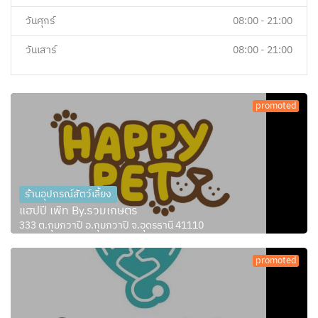
วันศุกร์
08:00 - 21:00
วันเสาร์
08:00 - 21:00
promoted
ร้านอุปกรณ์สัตว์เลี้ยง
แฮปปี้ เพ็ท By.รวมเกษตร
333 ต.กุมภวาปี อ.กุมภวาปี จ.อุดรธานี 41110
promoted