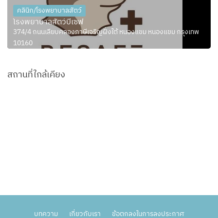
คลินิก/โรงพยาบาลสัตว์
โรงพยาบาลสัตว์บีเซฟ
374/4 ถนนเลียบคลองภาษีเจริญฝั่งใต้ หนองแขม หนองแขม กรุงเทพ
10160
สถานที่ใกล้เคียง
บทความ
เกี่ยวกับเรา
ข้อตกลงในการลงประกาศ