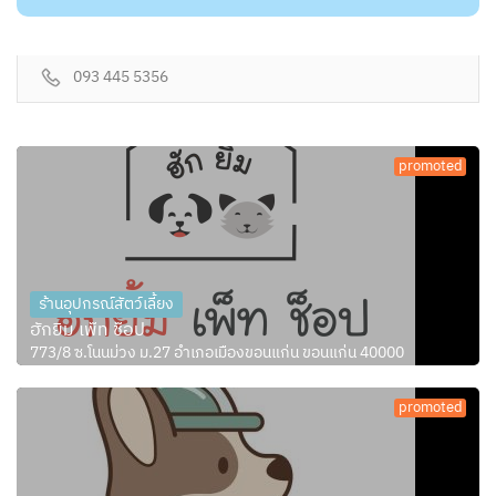
093 445 5356
promoted
ร้านอุปกรณ์สัตว์เลี้ยง
ฮักยิ้ม เพ็ท ช็อป
773/8 ซ.โนนม่วง ม.27 อำเภอเมืองขอนแก่น ขอนแก่น 40000
promoted