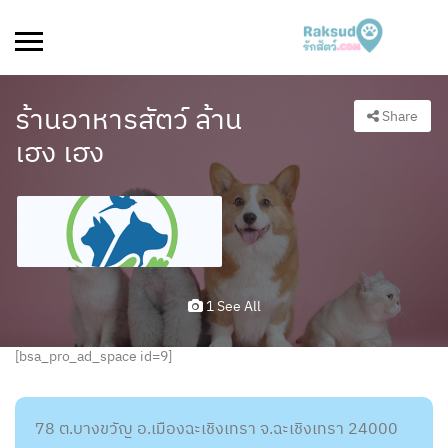
ร้านอาหารสัตว์ ล้าน
Share
เฮง เฮง
1 See All
[bsa_pro_ad_space id=9]
78 ต.บางขวัญ อ.เมืองฉะเชิงเทรา จ.ฉะเชิงเทรา 24000