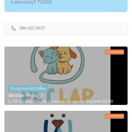
จ.สุพรรณบุรี 72000
086 623 3637
promoted
ร้านอุปกรณ์สัตว์เลี้ยง
เพ็ทแลพ เพ็ทชอป
1, 13-14 ถนน บางบอน 2 คลองพราน บางบอน กรุงเทพ 10150
promoted