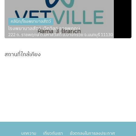
คลินิก/โรงพยาบาลสัตว์
โรงพยาบาลสัตว์ เว็ทวิลล์ ราชพฤกษ์
222 ถ. ราชพฤกษ์ ต.มหาสวัสดิ์ อ.บางกรวย จ.นนทบุรี 11130
สถานที่ใกล้เคียง
บทความ
เกี่ยวกับเรา
ข้อตกลงในการลงประกาศ