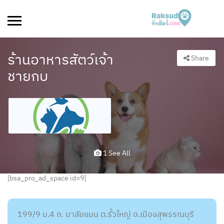
ร้านอาหารสัตว์เจ้า
Share
ชายกบ
1 See All
[bsa_pro_ad_space id=9]
199/9 ม.4 ถ. มาลัยแมน ต.รั้วใหญ่ อ.เมืองสุพรรณบุรี