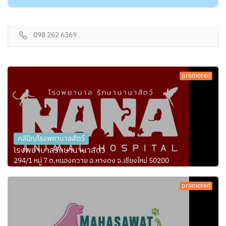
098 262 6369
promoted
คลินิก/โรงพยาบาลสัตว์
โรงพยาบาลรักษานานาสัตว์
294/1 หมู่ 7 ต.หนองควาย อ.หางดง จ.เชียงใหม่ 50200
promoted