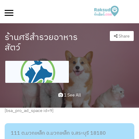
ร้านศรีสำรวยอาหาร
Share
สัตว์
1 See All
[bsa_pro_ad_space id=9]
111 ต.มวกเหล็ก อ.มวกเหล็ก จ.สระบุรี 18180