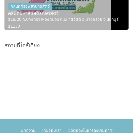
คลินิก/โรงพยาบาลสัตว์
คลินิกมหาสวัสดิ์รักษาสัตว์
118/20 ถ.บางกรวย-จงถนอม ต.มหาสวัสดิ์ อ.บางกรวย จ.นนทบุรี
11130
สถานที่ใกล้เคียง
บทความ
เกี่ยวกับเรา
ข้อตกลงในการลงประกาศ