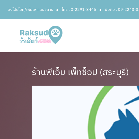
ลงโปรโมท/เพิ่มสถานบริการ
โทร : 0-2291-8445
มือถือ : 09-2243-
ร้านพีเอ็ม เพ็ทช็อป (สระบุรี)