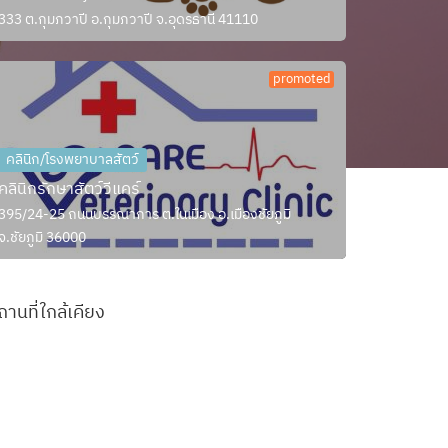
333 ต.กุมภวาปี อ.กุมภวาปี จ.อุดรธานี 41110
promoted
คลินิก/โรงพยาบาลสัตว์
คลินิกรักษาสัตว์วีแคร์
395/24-25 ถนนบรรณาการ ต.ในเมือง อ.เมืองชัยภูมิ
จ.ชัยภูมิ 36000
ถานที่ใกล้เคียง