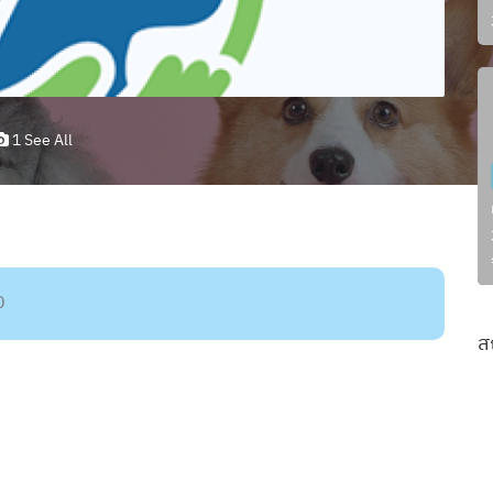
1 See All
0
ส