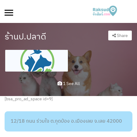
ร้านป.ปลาดี
Share
1 See All
[bsa_pro_ad_space id=9]
12/18 ถนน ร่วมใจ ต.กุดป่อง อ.เมืองเลย จ.เลย 42000