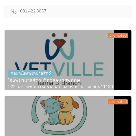
081 422 3057
promoted
คลินิก/โรงพยาบาลสัตว์
โรงพยาบาลสัตว์ เว็ทวิลล์ ราชพฤกษ์
222 ถ. ราชพฤกษ์ ต.มหาสวัสดิ์ อ.บางกรวย จ.นนทบุรี 11130
promoted