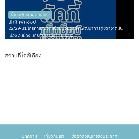
ร้านอุปกรณ์สัตว์เลี้ยง
ลัคกี้ เพ็ทช็อป
22/29-31 โครการสินอุดมช๊อปปิ้งมอลล์ ถ.พัฒนาการคูขวาง' ต.ใน
เมือง อ.เมือง นครศรีธรรมราช 80000
สถานที่ใกล้เคียง
บทความ
เกี่ยวกับเรา
ข้อตกลงในการลงประกาศ