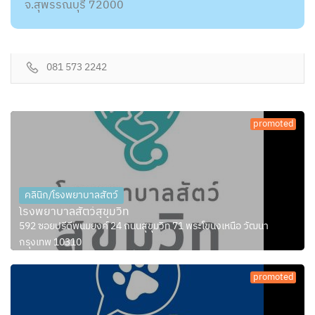
จ.สุพรรณบุรี 72000
081 573 2242
promoted
คลินิก/โรงพยาบาลสัตว์
โรงพยาบาลสัตว์สุขุมวิท
592 ซอยปรีดีพนมยงค์ 24 ถนนสุขุมวิท 71 พระโขนงเหนือ วัฒนา
กรุงเทพ 10310
promoted