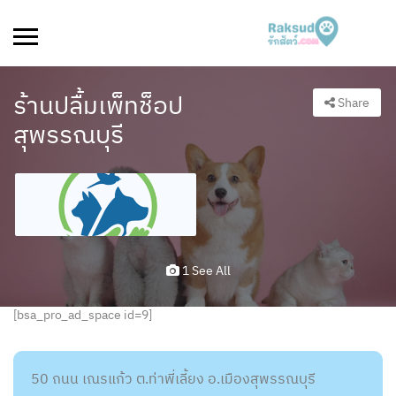
ร้านปลื้มเพ็ทช็อป
Share
สุพรรณบุรี
1 See All
[bsa_pro_ad_space id=9]
50 ถนน เณรแก้ว ต.ท่าพี่เลี้ยง อ.เมืองสุพรรณบุรี