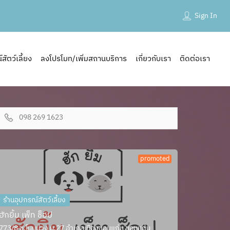
Sign In
ัตว์เลี้ยง
ลงโปรโมท/เพิ่มสถานบริการ
เกี่ยวกับเรา
ติดต่อเรา
098 269 1623
promoted
ร้านอุปกรณ์สัตว์เลี้ยง
ฮักยิ้ม เพ็ท ช็อป
773/8 ซ.โนนม่วง ม.27 อำเภอเมืองขอนแก่น ขอนแก่น