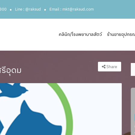
3300
Line : @raksud
Email : mkt@raksud.com
คลินิก/โรงพยาบาลสัตว์
ร้านขายอุปกรณ์ส
Share
รีอุดม