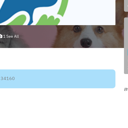
1 See All
นี 34160
ส