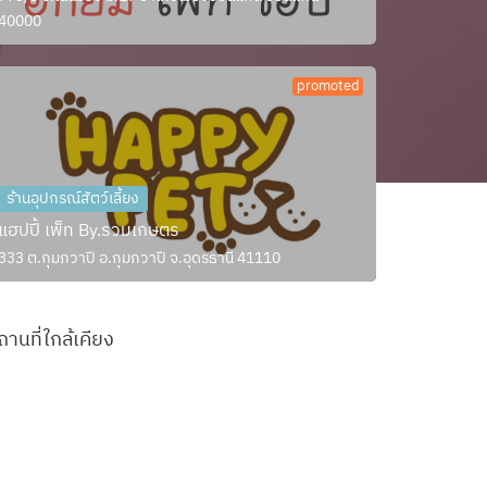
40000
promoted
ร้านอุปกรณ์สัตว์เลี้ยง
แฮปปี้ เพ็ท By.รวมเกษตร
333 ต.กุมภวาปี อ.กุมภวาปี จ.อุดรธานี 41110
ถานที่ใกล้เคียง