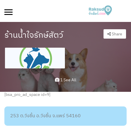
ร้านน้ำใจรักษ์สัตว์
Share
1 See All
[bsa_pro_ad_space id=9]
253 ต.วังชิ้น อ.วังชิ้น จ.แพร่ 54160