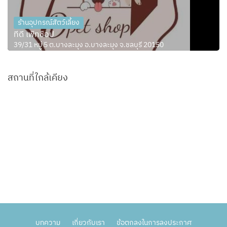
ร้านอุปกรณ์สัตว์เลี้ยง
ทีดี เพ็ทช็อป
39/31 หมู่ 5 ต.บางละมุง อ.บางละมุง จ.ชลบุรี 20150
สถานที่ใกล้เคียง
บทความ
เกี่ยวกับเรา
ข้อตกลงในการลงประกาศ