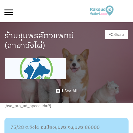
ร้านชุมพรสัตวแพทย์
Share
(สาขาวังไผ่)
1 See All
[bsa_pro_ad_space id=9]
75/28 ต.วังไผ่ อ.เมืองชุมพร จ.ชุมพร 86000