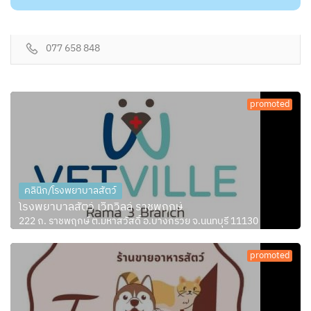
077 658 848
promoted
คลินิก/โรงพยาบาลสัตว์
โรงพยาบาลสัตว์ เว็ทวิลล์ ราชพฤกษ์
222 ถ. ราชพฤกษ์ ต.มหาสวัสดิ์ อ.บางกรวย จ.นนทบุรี 11130
promoted