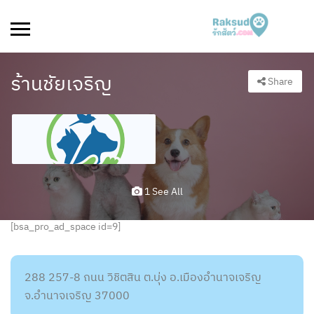
ร้านชัยเจริญ
Share
1 See All
[bsa_pro_ad_space id=9]
288 257-8 ถนน วิชิตสิน ต.บุ่ง อ.เมืองอำนาจเจริญ
จ.อำนาจเจริญ 37000