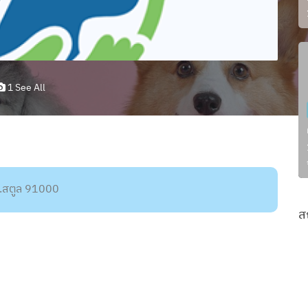
1 See All
.สตูล 91000
ส