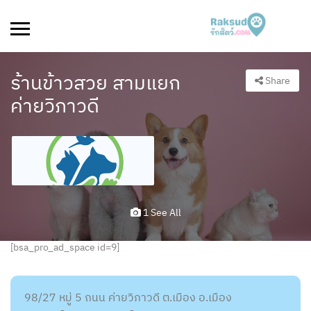
ร้านข้าวสวย สามแยก
Share
ค่ายวิภาวดี
1 See All
[bsa_pro_ad_space id=9]
98/27 หมู่ 5 ถนน ค่ายวิภาวดี ต.เมือง อ.เมือง