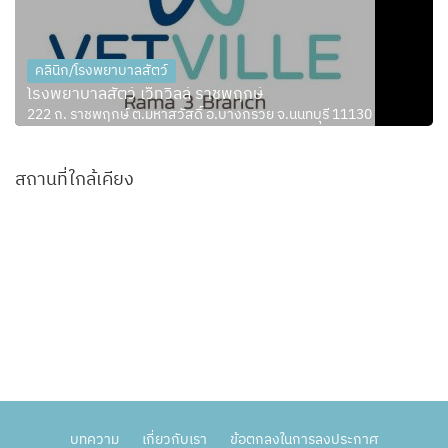
คลินิก/โรงพยาบาลสัตว์
โรงพยาบาลสัตว์ เว็ทวิลล์ ราชพฤกษ์
222 ถ. ราชพฤกษ์ ต.มหาสวัสดิ์ อ.บางกรวย จ.นนทบุรี 11130
สถานที่ใกล้เคียง
บทความ
เกี่ยวกับเรา
ข้อตกลงในการลงประกาศ