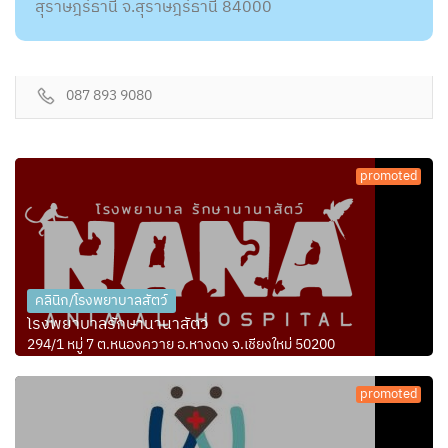
สุราษฎร์ธานี จ.สุราษฎร์ธานี 84000
087 893 9080
promoted
คลินิก/โรงพยาบาลสัตว์
โรงพยาบาลรักษานานาสัตว์
294/1 หมู่ 7 ต.หนองควาย อ.หางดง จ.เชียงใหม่ 50200
promoted