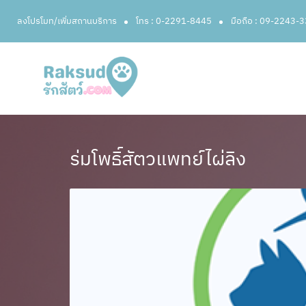
ลงโปรโมท/เพิ่มสถานบริการ
โทร : 0-2291-8445
มือถือ : 09-2243-
ร่มโพธิ์สัตวแพทย์ไผ่ลิง