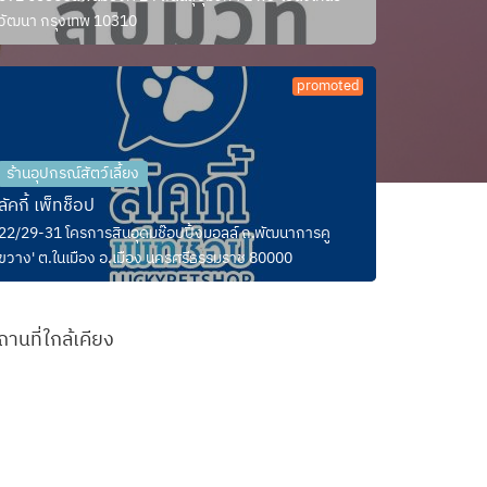
วัฒนา กรุงเทพ 10310
promoted
ร้านอุปกรณ์สัตว์เลี้ยง
ลัคกี้ เพ็ทช็อป
22/29-31 โครการสินอุดมช๊อปปิ้งมอลล์ ถ.พัฒนาการคู
ขวาง' ต.ในเมือง อ.เมือง นครศรีธรรมราช 80000
ถานที่ใกล้เคียง