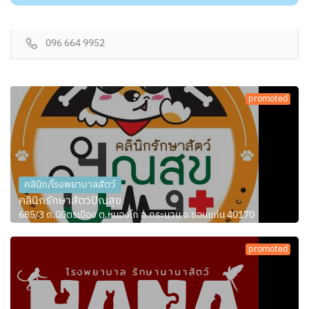
096 664 9952
promoted
คลินิก/โรงพยาบาลสัตว์
คลินิกรักษาสัตว์ปัณสุข
685/3 ถ.นิมิตรเมือง ต.หนองโก อ.กระนวน จ.ขอนแก่น 40170
promoted