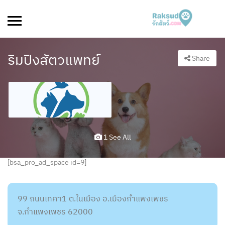
ริมปิงสัตวแพทย์
Share
1 See All
[bsa_pro_ad_space id=9]
99 ถนนเทศา1 ต.ในเมือง อ.เมืองกำแพงเพชร
จ.กำแพงเพชร 62000