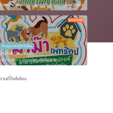
156/54 ถ. เพชรเกษม บางแคเหนือ บางแค กรุงเทพ 10160
promoted
ร้านอุปกรณ์สัตว์เลี้ยง
มาม๊าเพ็ทช๊อป จ.ตรัง
52/1 ต.เมือง อ.เมืองตรัง จ.ตรัง 92000
ถานที่ใกล้เคียง