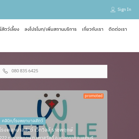
Sign In
ัตว์เลี้ยง
ลงโปรโมท/เพิ่มสถานบริการ
เกี่ยวกับเรา
ติดต่อเรา
080 835 6425
promoted
คลินิก/โรงพยาบาลสัตว์
โรงพยาบาลสัตว์ เว็ทวิลล์ ราชพฤกษ์
222 ถ. ราชพฤกษ์ ต.มหาสวัสดิ์ อ.บางกรวย จ.นนทบุรี