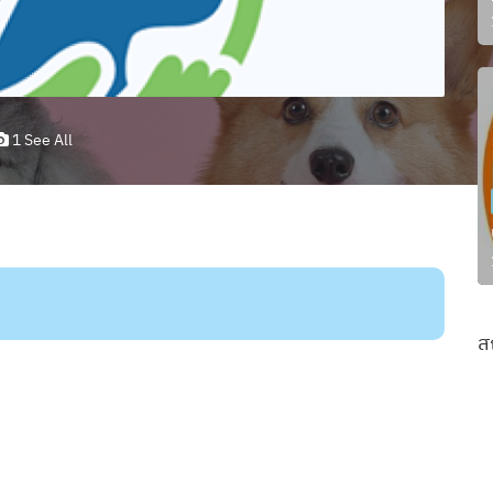
1 See All
ส