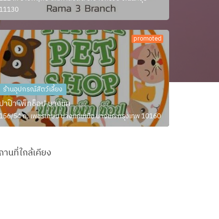
11130
promoted
ร้านอุปกรณ์สัตว์เลี้ยง
ปาป๊า เพ็ทช็อป บางแค
156/54 ถ. เพชรเกษม บางแคเหนือ บางแค กรุงเทพ 10160
ถานที่ใกล้เคียง