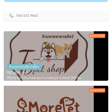
065 551 9662
promoted
ร้านอุปกรณ์สัตว์เลี้ยง
ทีดี เพ็ทช็อป
39/31 หมู่ 5 ต.บางละมุง อ.บางละมุง จ.ชลบุรี 20150
promoted