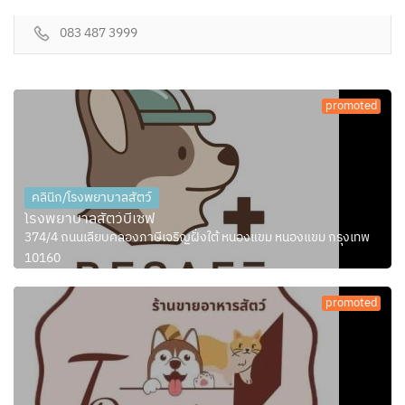
083 487 3999
promoted
คลินิก/โรงพยาบาลสัตว์
โรงพยาบาลสัตว์บีเซฟ
374/4 ถนนเลียบคลองภาษีเจริญฝั่งใต้ หนองแขม หนองแขม กรุงเทพ
10160
promoted