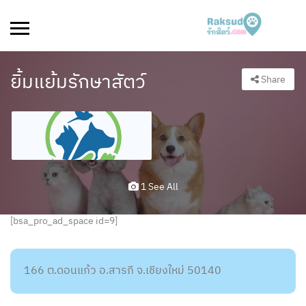
ยิ้มแย้มรักษาสัตว์
Share
1 See All
[bsa_pro_ad_space id=9]
166 ต.ดอนแก้ว อ.สารภี จ.เชียงใหม่ 50140