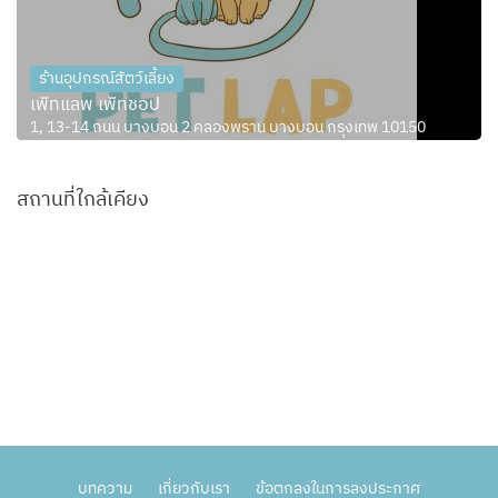
ร้านอุปกรณ์สัตว์เลี้ยง
เพ็ทแลพ เพ็ทชอป
1, 13-14 ถนน บางบอน 2 คลองพราน บางบอน กรุงเทพ 10150
สถานที่ใกล้เคียง
บทความ
เกี่ยวกับเรา
ข้อตกลงในการลงประกาศ