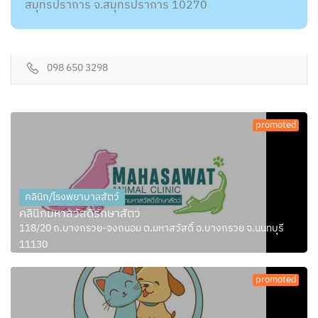
สมุทรปราการ จ.สมุทรปราการ 10270
098 650 3298
promoted
คลินิก/โรงพยาบาลสัตว์
คลินิกมหาสวัสดิ์รักษาสัตว์
118/20 ถ.บางกรวย-จงถนอม ต.มหาสวัสดิ์ อ.บางกรวย จ.นนทบุรี
11130
promoted