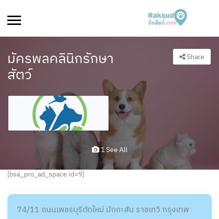
มัครพลคลินิกรักษา
Share
สัตว์
1 See All
[bsa_pro_ad_space id=9]
74/11 ถนนเพชรบุรีตัดใหม่ มักกะสัน ราชเทวี กรุงเทพ