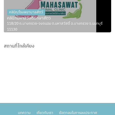
คลินิก/โรงพยาบาลสัตว์
คลินิกมหาสวัสดิ์รักษาสัตว์
118/20 ถ.บางกรวย-จงถนอม ต.มหาสวัสดิ์ อ.บางกรวย จ.นนทบุรี
11130
สถานที่ใกล้เคียง
บทความ
เกี่ยวกับเรา
ข้อตกลงในการลงประกาศ