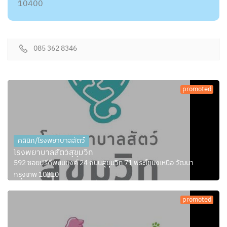
10400
085 362 8346
promoted
คลินิก/โรงพยาบาลสัตว์
โรงพยาบาลสัตว์สุขุมวิท
592 ซอยปรีดีพนมยงค์ 24 ถนนสุขุมวิท 71 พระโขนงเหนือ วัฒนา
กรุงเทพ 10310
promoted