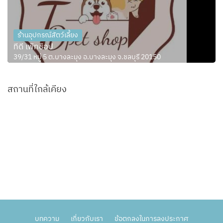
ร้านอุปกรณ์สัตว์เลี้ยง
ทีดี เพ็ทช็อป
39/31 หมู่ 5 ต.บางละมุง อ.บางละมุง จ.ชลบุรี 20150
สถานที่ใกล้เคียง
บทความ
เกี่ยวกับเรา
ข้อตกลงในการลงประกาศ