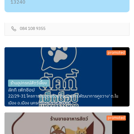
13240
084 108 9355
promoted
ร้านอุปกรณ์สัตว์เลี้ยง
ลัคกี้ เพ็ทช็อป
22/29-31 โครการสินอุดมช๊อปปิ้งมอลล์ ถ.พัฒนาการคูขวาง' ต.ใน
เมือง อ.เมือง นครศรีธรรมราช 80000
promoted