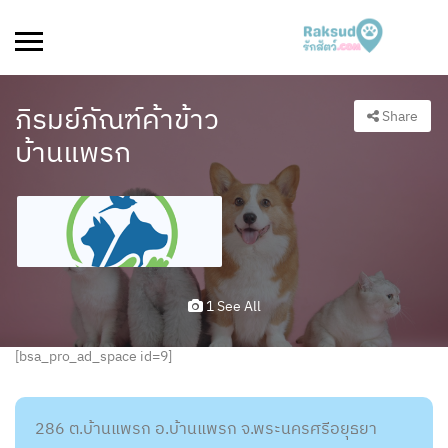
ภิรมย์ภัณฑ์ค้าข้าว
Share
บ้านแพรก
1 See All
[bsa_pro_ad_space id=9]
286 ต.บ้านแพรก อ.บ้านแพรก จ.พระนครศรีอยุธยา