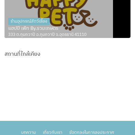
ร้านอุปกรณ์สัตว์เลี้ยง
แฮปปี้ เพ็ท By.รวมเกษตร
333 ต.กุมภวาปี อ.กุมภวาปี จ.อุดรธานี 41110
สถานที่ใกล้เคียง
บทความ
เกี่ยวกับเรา
ข้อตกลงในการลงประกาศ