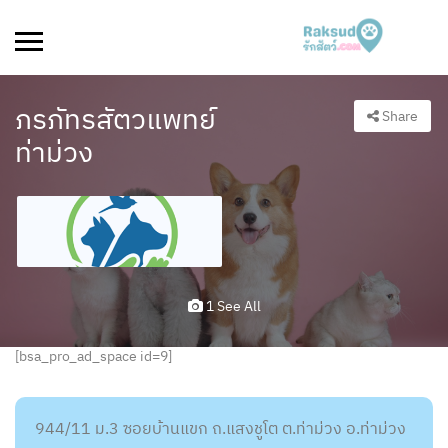
ภรภัทรสัตวแพทย์
Share
ท่าม่วง
1 See All
[bsa_pro_ad_space id=9]
944/11 ม.3 ซอยบ้านแขก ถ.แสงชูโต ต.ท่าม่วง อ.ท่าม่วง