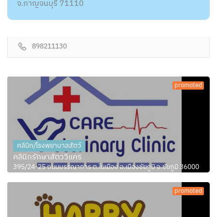
จ.กาญจนบุรี 71110
898211130
promoted
คลินิก/โรงพยาบาลสัตว์
คลินิกรักษาสัตว์วีแคร์
395/24-25 ถนนบรรณาการ ต.ในเมือง อ.เมืองชัยภูมิ จ.ชัยภูมิ 36000
promoted