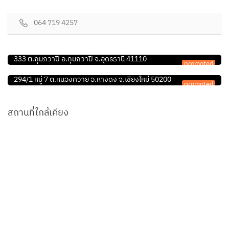
064 719 4257
ร้านอุปกรณ์สัตว์เลี้ยง
แฮปปี้ เพ็ท By.รวมเกษตร
คลินิก/โรงพยาบาลสัตว์
333 ต.กุมภวาปี อ.กุมภวาปี จ.อุดรธานี 41110
promoted
โรงพยาบาลรักษานานาสัตว์
294/1 หมู่ 7 ต.หนองควาย อ.หางดง จ.เชียงใหม่ 50200
promoted
สถานที่ใกล้เคียง