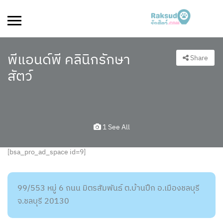
พีแอนด์พี คลินิกรักษา
Share
สัตว์
1 See All
[bsa_pro_ad_space id=9]
99/553 หมู่ 6 ถนน มิตรสัมพันธ์ ต.บ้านปึก อ.เมืองชลบุรี
จ.ชลบุรี 20130