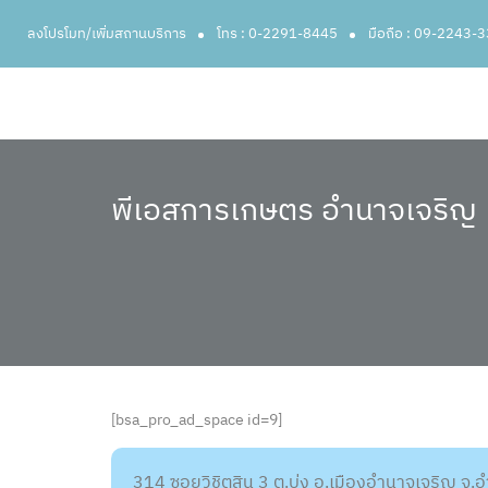
ลงโปรโมท/เพิ่มสถานบริการ
โทร : 0-2291-8445
มือถือ : 09-2243-
พีเอสการเกษตร อำนาจเจริญ
[bsa_pro_ad_space id=9]
314 ซอยวิชิตสิน 3 ต.บุ่ง อ.เมืองอำนาจเจริญ จ