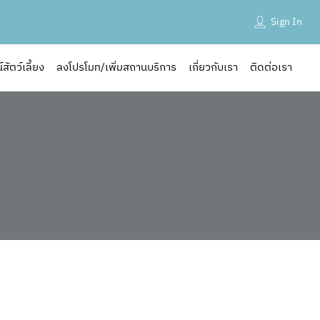
99/9 หมู่บ้าน ตลาดชัชวาล ต.บึงคำพร้อย อ.ลาดหลุมแก้ว
promoted
Sign In
จ.ปทุมธานี 12150
promoted
ัตว์เลี้ยง
ลงโปรโมท/เพิ่มสถานบริการ
เกี่ยวกับเรา
ติดต่อเรา
ถานที่ใกล้เคียง