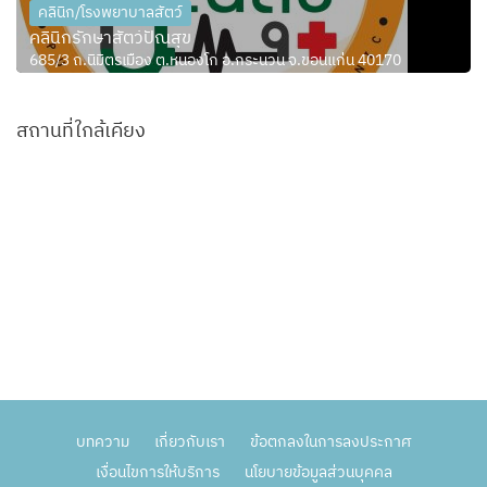
คลินิก/โรงพยาบาลสัตว์
คลินิกรักษาสัตว์ปัณสุข
685/3 ถ.นิมิตรเมือง ต.หนองโก อ.กระนวน จ.ขอนแก่น 40170
สถานที่ใกล้เคียง
บทความ
เกี่ยวกับเรา
ข้อตกลงในการลงประกาศ
เงื่อนไขการให้บริการ
นโยบายข้อมูลส่วนบุคคล