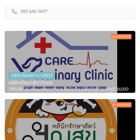
081 646 3697
promoted
คลินิก/โรงพยาบาลสัตว์
คลินิกรักษาสัตว์วีแคร์
395/24-25 ถนนบรรณาการ ต.ในเมือง อ.เมืองชัยภูมิ จ.ชัยภูมิ 36000
promoted