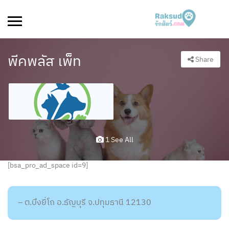
พีคพลัส เพ็ท
Share
1 See All
[bsa_pro_ad_space id=9]
– ต.บึงยี่โถ อ.ธัญบุรี จ.ปทุมธานี 12130