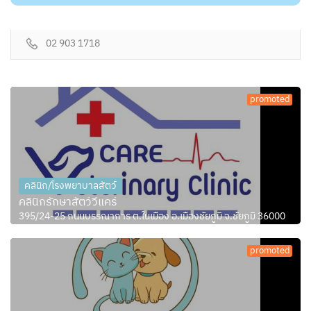
02 903 1718
promoted
คลินิก/โรงพยาบาลสัตว์
คลินิกรักษาสัตว์วีแคร์
395/24-25 ถนนบรรณาการ ต.ในเมือง อ.เมืองชัยภูมิ จ.ชัยภูมิ 36000
promoted