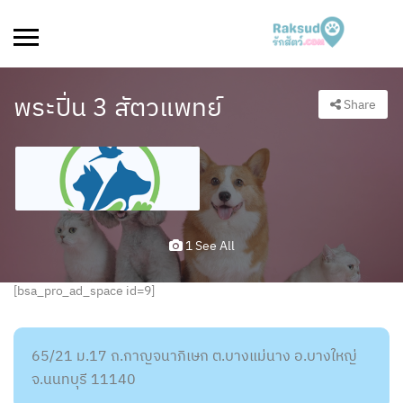
พระปิ่น 3 สัตวแพทย์
Share
1 See All
[bsa_pro_ad_space id=9]
65/21 ม.17 ถ.กาญจนาภิเษก ต.บางแม่นาง อ.บางใหญ่
จ.นนทบุรี 11140