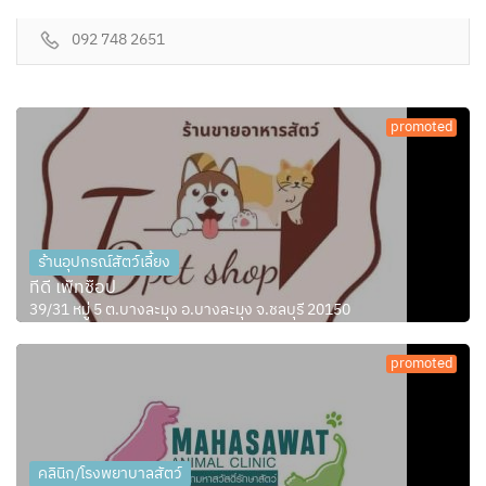
092 748 2651
promoted
ร้านอุปกรณ์สัตว์เลี้ยง
ทีดี เพ็ทช็อป
39/31 หมู่ 5 ต.บางละมุง อ.บางละมุง จ.ชลบุรี 20150
promoted
คลินิก/โรงพยาบาลสัตว์