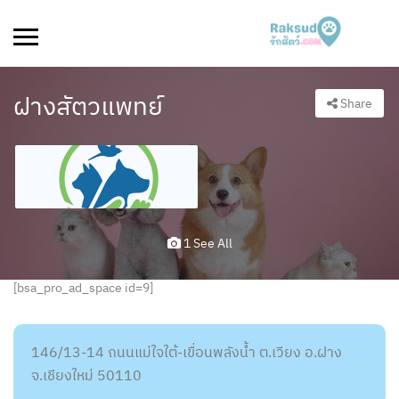
ฝางสัตวแพทย์
Share
1 See All
[bsa_pro_ad_space id=9]
146/13-14 ถนนแม่ใจใต้-เขื่อนพลังน้ำ ต.เวียง อ.ฝาง
จ.เชียงใหม่ 50110