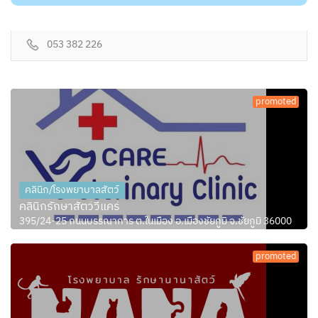
053 382 226
promoted
คลินิก/โรงพยาบาลสัตว์
คลินิกรักษาสัตว์วีแคร์
395/24-25 ถนนบรรณาการ ต.ในเมือง อ.เมืองชัยภูมิ จ.ชัยภูมิ 36000
promoted