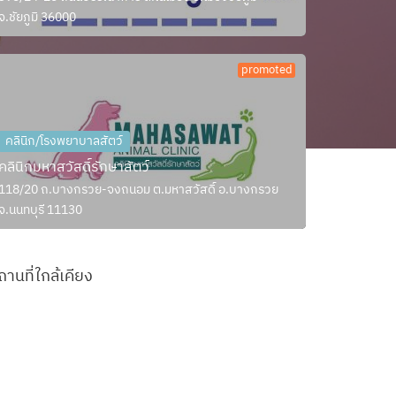
จ.ชัยภูมิ 36000
promoted
คลินิก/โรงพยาบาลสัตว์
คลินิกมหาสวัสดิ์รักษาสัตว์
118/20 ถ.บางกรวย-จงถนอม ต.มหาสวัสดิ์ อ.บางกรวย
จ.นนทบุรี 11130
ถานที่ใกล้เคียง