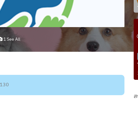
1 See All
50130
ส