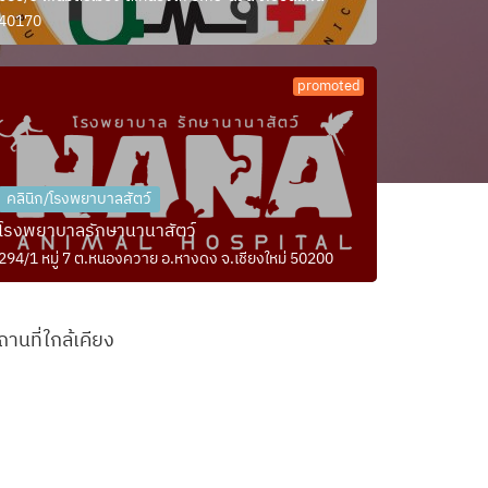
40170
promoted
คลินิก/โรงพยาบาลสัตว์
โรงพยาบาลรักษานานาสัตว์
294/1 หมู่ 7 ต.หนองควาย อ.หางดง จ.เชียงใหม่ 50200
ถานที่ใกล้เคียง