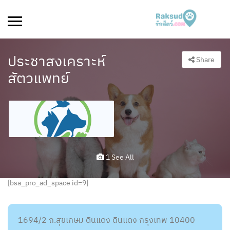
ประชาสงเคราะห์
Share
สัตวแพทย์
1 See All
[bsa_pro_ad_space id=9]
1694/2 ถ.สุขเกษม ดินแดง ดินแดง กรุงเทพ 10400