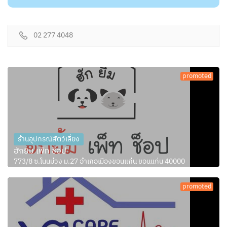
02 277 4048
promoted
ร้านอุปกรณ์สัตว์เลี้ยง
ฮักยิ้ม เพ็ท ช็อป
773/8 ซ.โนนม่วง ม.27 อำเภอเมืองขอนแก่น ขอนแก่น 40000
promoted