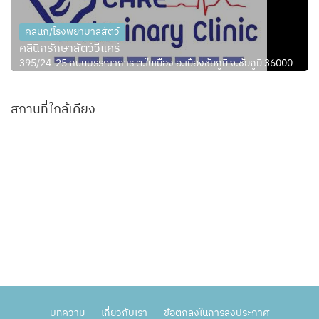
คลินิก/โรงพยาบาลสัตว์
คลินิกรักษาสัตว์วีแคร์
395/24-25 ถนนบรรณาการ ต.ในเมือง อ.เมืองชัยภูมิ จ.ชัยภูมิ 36000
สถานที่ใกล้เคียง
บทความ
เกี่ยวกับเรา
ข้อตกลงในการลงประกาศ