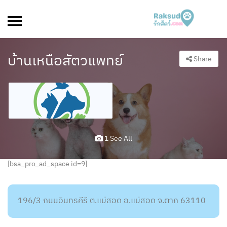
บ้านเหนือสัตวแพทย์
Share
1 See All
[bsa_pro_ad_space id=9]
196/3 ถนนอินทรคีรี ต.แม่สอด อ.แม่สอด จ.ตาก 63110