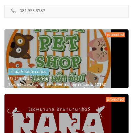
081 953 5787
promoted
ร้านอุปกรณ์สัตว์เลี้ยง
ปาป๊า เพ็ทช็อป บางแค
156/54 ถ. เพชรเกษม บางแคเหนือ บางแค กรุงเทพ 10160
promoted