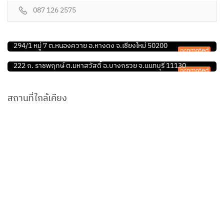
087 126 2575
คลินิก/โรงพยาบาลสัตว์
โรงพยาบาลรักษานานาสัตว์
คลินิก/โรงพยาบาลสัตว์
294/1 หมู่ 7 ต.หนองควาย อ.หางดง จ.เชียงใหม่ 50200
promoted
โรงพยาบาลสัตว์ เว็ทวิลล์ ราชพฤกษ์
222 ถ. ราชพฤกษ์ ต.มหาสวัสดิ์ อ.บางกรวย จ.นนทบุรี 11130
promoted
สถานที่ใกล้เคียง