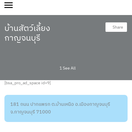
บ้านสัตว์เลี้ยง
Share
กาญจนบุรี
1 See All
[bsa_pro_ad_space id=9]
181 ถนน ปากแพรก ต.บ้านเหนือ อ.เมืองกาญจนบุรี
จ.กาญจนบุรี 71000