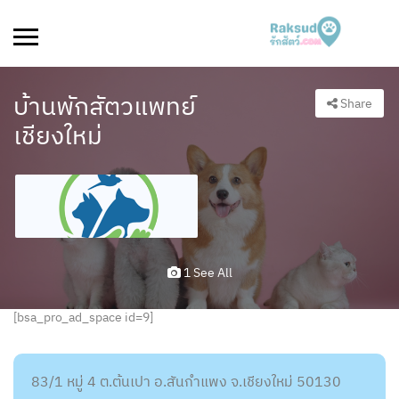
บ้านพักสัตวแพทย์
Share
เชียงใหม่
1 See All
[bsa_pro_ad_space id=9]
83/1 หมู่ 4 ต.ต้นเปา อ.สันกำแพง จ.เชียงใหม่ 50130