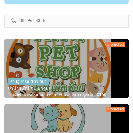
081 961 4325
promoted
ร้านอุปกรณ์สัตว์เลี้ยง
ปาป๊า เพ็ทช็อป บางแค
156/54 ถ. เพชรเกษม บางแคเหนือ บางแค กรุงเทพ 10160
promoted