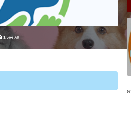
1 See All
ส