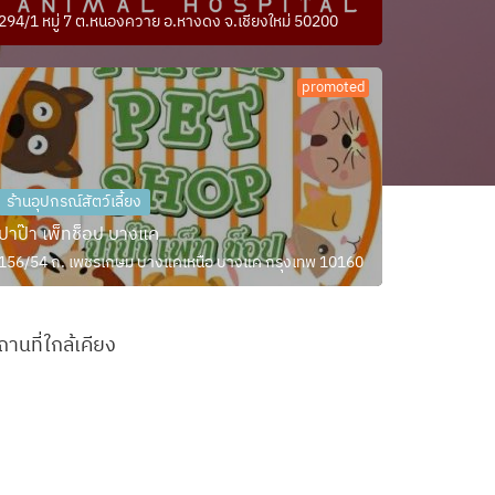
294/1 หมู่ 7 ต.หนองควาย อ.หางดง จ.เชียงใหม่ 50200
promoted
ร้านอุปกรณ์สัตว์เลี้ยง
ปาป๊า เพ็ทช็อป บางแค
156/54 ถ. เพชรเกษม บางแคเหนือ บางแค กรุงเทพ 10160
ถานที่ใกล้เคียง